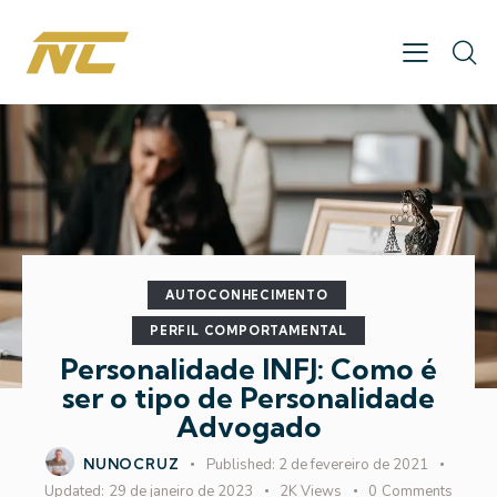
AUTOCONHECIMENTO
PERFIL COMPORTAMENTAL
Personalidade INFJ: Como é
ser o tipo de Personalidade
Advogado
NUNOCRUZ
Published:
2 de fevereiro de 2021
Updated:
29 de janeiro de 2023
2K
Views
0
Comments