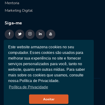
Mentoria
Marketing Digital
Siga-me
Sessão estratégica
Este website armazena cookies no seu
computador. Esses cookies são usados ​​para
Ebooks
melhorar sua experiência no site e fornecer
Teste de Personalidade
serviços personalizados para você, tanto no
website, quanto em outras mídias. Para saber
mais sobre os cookies que usamos, consulte
nossa Política de Privacidade.
Política de Privacidade
Termos e Condições
Política de Privacidade
Copyright © 2026. Nuno Cruz * Made with ♥ in
Aceitar
Wordpress by
getboost.digital
.