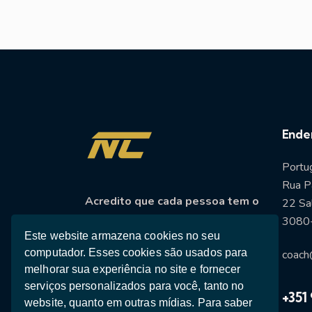
Ende
Portu
Rua P
Acredito que cada pessoa tem o
22 Sal
potencial de se tornar a melhor
3080-
versão de si mesma
e atingir seus
Este website armazena cookies no seu
computador. Esses cookies são usados ​​para
coach
objetivos, independentemente de
melhorar sua experiência no site e fornecer
onde estejam em sua jornada.
serviços personalizados para você, tanto no
+351 
website, quanto em outras mídias. Para saber