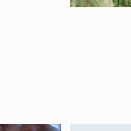
The Sacral Lotus
Krishna