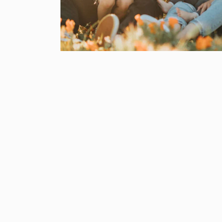
Family
Mission
Baptists
Modern