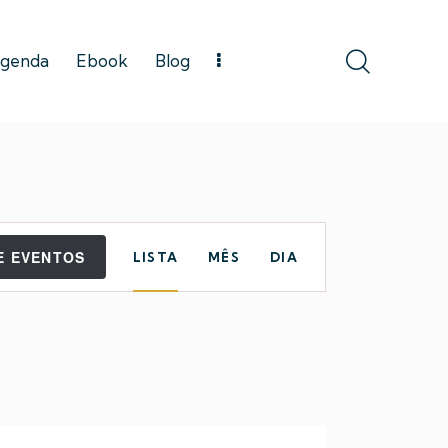
genda
Ebook
Blog
N
E EVENTOS
LISTA
MÊS
DIA
a
v
e
g
a