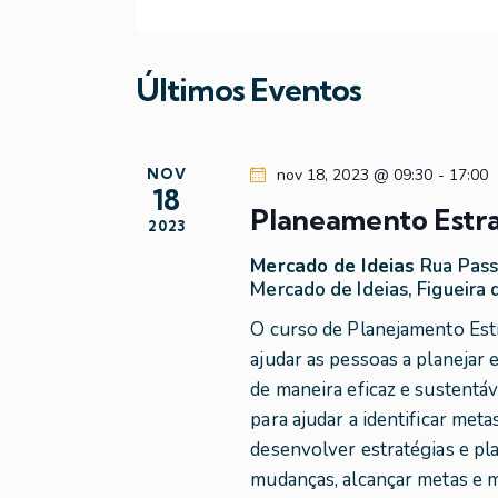
l
a
e
i
l
c
a
Últimos Eventos
s
i
v
o
r
a
n
a
NOV
nov 18, 2023 @ 09:30
-
17:00
e
18
-
e
a
Planeamento Estra
c
2023
d
n
h
Mercado de Ideias
Rua Pass
a
a
Mercado de Ideias, Figueira 
t
a
v
O curso de Planejamento Est
a
e
ajudar as pessoas a planejar 
.
v
.
de maneira eficaz e sustentáv
P
para ajudar a identificar meta
e
e
desenvolver estratégias e pl
s
mudanças, alcançar metas e m
q