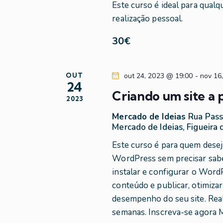
g
Este curso é ideal para qual
u
a
realização pessoal.
i
s
30€
ç
a
ã
E
OUT
out 24, 2023 @ 19:00
-
nov 16
v
24
o
e
Criando um site a 
2023
n
d
Mercado de Ideias
Rua Pass
t
Mercado de Ideias, Figueira 
o
e
Este curso é para quem deseja
s
WordPress sem precisar sab
p
v
instalar e configurar o WordP
e
conteúdo e publicar, otimizar
l
i
desempenho do seu site. Real
a
semanas. Inscreva-se agora
p