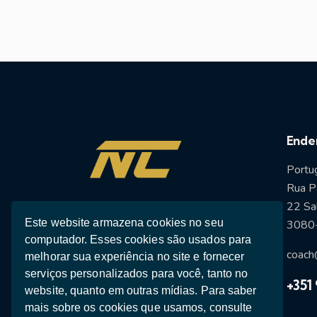
e
n
t
o
s
Ende
Portu
Rua P
Acredito que cada pessoa tem o
22 Sal
Este website armazena cookies no seu
potencial de se tornar a melhor
3080-
computador. Esses cookies são usados ​​para
versão de si mesma
e atingir seus
coach
melhorar sua experiência no site e fornecer
objetivos, independentemente de
serviços personalizados para você, tanto no
onde estejam em sua jornada.
+351 
website, quanto em outras mídias. Para saber
mais sobre os cookies que usamos, consulte