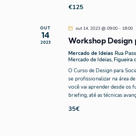
s
a
€125
u
l
a
a
v
OUT
out 14, 2023 @ 09:00
-
18:00
14
r
Workshop Design p
i
2023
a
-
Mercado de Ideias
Rua Pass
s
Mercado de Ideias, Figueira 
c
h
O Curso de Design para Soci
d
a
se profissionalizar na área d
v
e
você vai aprender desde os 
e
briefing, até as técnicas avan
.
E
35€
v