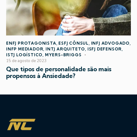
ENFJ PROTAGONISTA
,
ESFJ CÔNSUL
,
INFJ ADVOGADO
,
INFP MEDIADOR
,
INTJ ARQUITETO
,
ISFJ DEFENSOR
,
ISTJ LOGÍSTICO
,
MYERS-BRIGGS
15 de agosto de 2023
Que tipos de personalidade são mais
propensos à Ansiedade?